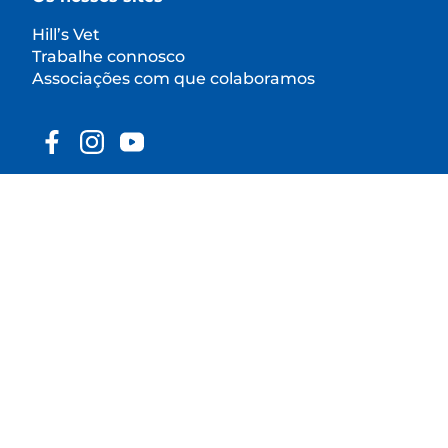
Hill’s Vet
Trabalhe connosco
Associações com que colaboramos
© 2025 Hill's Pet Nutrition, Inc.
Exceto indicação específica em contrário, a
utilização do símbolo de marca comercial "™" neste
site designa as marcas comerciais que são
propriedade da Hill's Pet Nutrition, Inc. A sua
utilização deste site está sujeita aos Termos e
Condições.
Termos e Condições
Declaração legal
Política de privacidade
Ferramenta de preferências