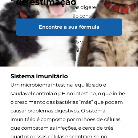
de estimação
Como dissemos, as bactérias digerem a fibra
alimentar que o seu cão não consegue digerir
por si só. Durante este processo de digestão, as
Encontre a sua fórmula
bactérias produzem ácidos gordos,
denominados ácidos gordos voláteis, que
melhoram a saúde intestinal e ajudam na
absorção dos nutrientes da alimentação.
Sistema imunitário
Um microbioma intestinal equilibrado e
saudável controla o pH no intestino, o que inibe
o crescimento das bactérias “más” que podem
causar problemas digestivos. O sistema
imunitário é composto por milhões de células
que combatem as infeções, e cerca de três
quartos dessas células encontram-se no