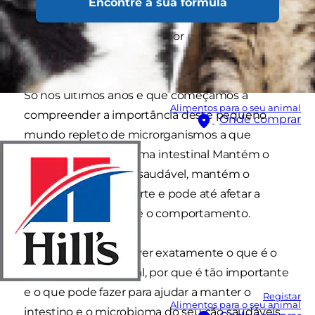
Encontre a sua fórmula
alguns cães apresentam problemas recorrentes,
que podem ser causados por perturbações no
microbioma.
Só nos últimos anos é que começámos a
Alimentos para o seu animal
compreender a importância deste pequeno
Onde comprar
mundo repleto de microrganismos a que
chamamos microbioma intestinal Mantém o
intestino do seu cão saudável, mantém o
sistema imunitário forte e pode até afetar a
obesidade, o humor e o comportamento.
Neste artigo, vamos ver exatamente o que é o
microbioma intestinal, por que é tão importante
e o que pode fazer para ajudar a manter o
Registar
Alimentos para o seu animal
intestino e o microbioma do seu cão saudáveis.