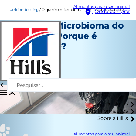
Alimentos para o seu animal
nutrition-feeding
O que é o microbioma intestinal do seu cão e por que deve preocupar-se?
Onde comprar
O que é o Microbioma do
seu Cão e Porque é
Importante?
Healthcare
Autor da equipe
|
25 de março de 2026
Produtos
Mais informações
Sobre a Hill's
Alimentos para o seu animal