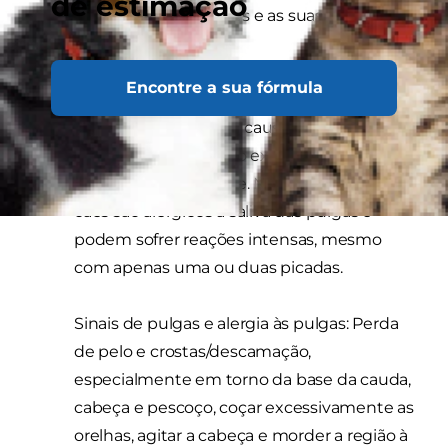
de estimação
problemas de pele em cães e as suas diferenças
subtis.
Encontre a sua fórmula
Pulgas
As picadas de pulga
causam irritação, que
pode ser ligeira se não existir uma
infestação muito forte. No entanto, alguns
cães são alérgicos à saliva das pulgas e
podem sofrer reações intensas, mesmo
com apenas uma ou duas picadas.
Sinais de pulgas e alergia às pulgas: Perda
de pelo e crostas/descamação,
especialmente em torno da base da cauda,
cabeça e pescoço, coçar excessivamente as
orelhas, agitar a cabeça e morder a região à