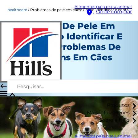
Alimentos para o seu animal
healthcare
Problemas de pele em cães: Como identificar e controlar problemas de pele comuns em cães
Onde comprar
Problemas De Pele Em
Cães: Como Identificar E
Controlar Problemas De
Pele Comuns Em Cães
Healthcare
Autor da equipe
|
21 de abril de 2026
Produtos
Mais informações
Sobre a Hill's
Alimentos para o seu animal