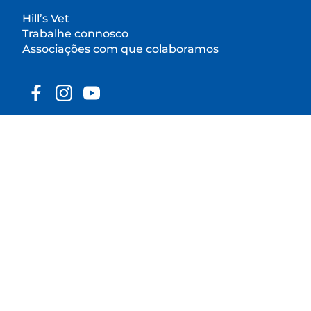
Hill’s Vet
Trabalhe connosco
Associações com que colaboramos
© 2025 Hill's Pet Nutrition, Inc.
Exceto indicação específica em contrário, a
utilização do símbolo de marca comercial "™" neste
site designa as marcas comerciais que são
propriedade da Hill's Pet Nutrition, Inc. A sua
utilização deste site está sujeita aos Termos e
Condições.
Termos e Condições
Declaração legal
Política de privacidade
Ferramenta de preferências
de Cookies