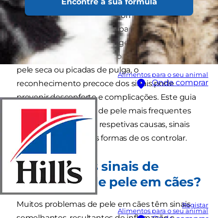
Encontre a sua fórmula
Os problemas de pele em cães são alguns dos
problemas de saúde mais comuns que os
tutores de animais de companhia detetam,
variando desde a irritação ligeira aos problemas
de sono e autolesão. Quer o cão sofra de alergias,
pele seca ou picadas de pulga, o
Alimentos para o seu animal
Onde comprar
reconhecimento precoce dos sinais pode
prevenir desconforto e complicações. Este guia
aborda os problemas de pele mais frequentes
em cães, incluindo as respetivas causas, sinais
clínicos e as melhores formas de os controlar.
Quais são os sinais de
problemas de pele em cães?
Muitos problemas de pele em cães têm sinais
Registar
Alimentos para o seu animal
semelhantes, resultantes de inflamação e