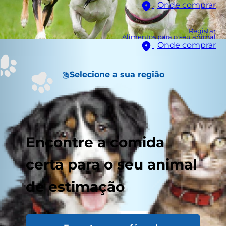
Onde comprar
Registar
Alimentos para o seu animal
Onde comprar
Selecione a sua região
Encontre a comida
certa para o seu animal
de estimação