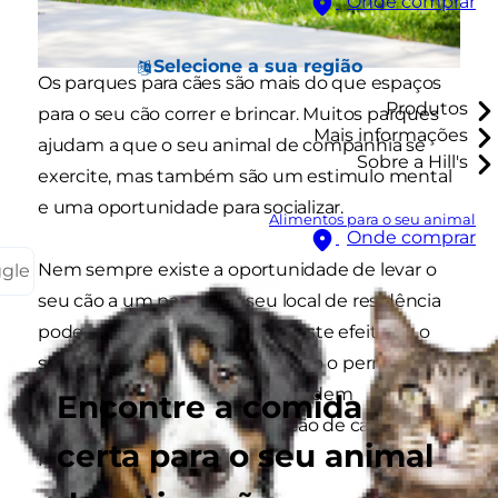
Onde comprar
Selecione a sua região
Os parques para cães são mais do que espaços
Produtos
para o seu cão correr e brincar. Muitos parques
Mais informações
ajudam a que o seu animal de companhia se
Sobre a Hill's
exercite, mas também são um estimulo mental
e uma oportunidade para socializar.
Alimentos para o seu animal
Onde comprar
Nem sempre existe a oportunidade de levar o
ggle
seu cão a um parque. O seu local de residência
pode não ter um espaço para este efeito ou o
seu horário de trabalho pode não o permitir.
Existem imensas razões que podem
Encontre a comida
impossibilitar que leve o seu cão de carro a um
certa para o seu animal
parque com regularidade.