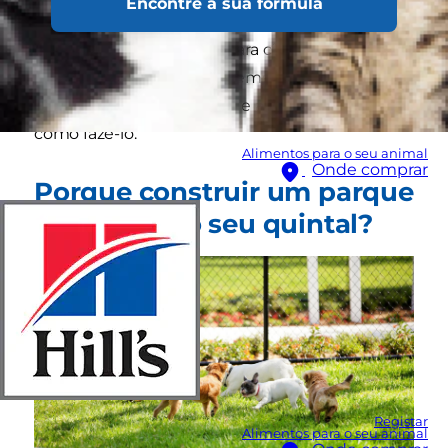
Encontre a sua fórmula
Considere levar o parque até ao seu cão,
construindo um parque para cães no quintal da
sua casa. Não leva muito tempo, e usa materiais
que tem em casa. Continue a ler para saber
como fazê-lo.
Alimentos para o seu animal
Onde comprar
Porque construir um parque
para cães no seu quintal?
Registar
Alimentos para o seu animal