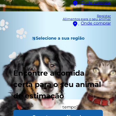
Onde comprar
Registar
Alimentos para o seu animal
Onde comprar
Selecione a sua região
Encontre a comida
certa para o seu animal
de estimação
Tem mais trabalho do que tempo? Não há
tempo para levar o seu cão ao parque?