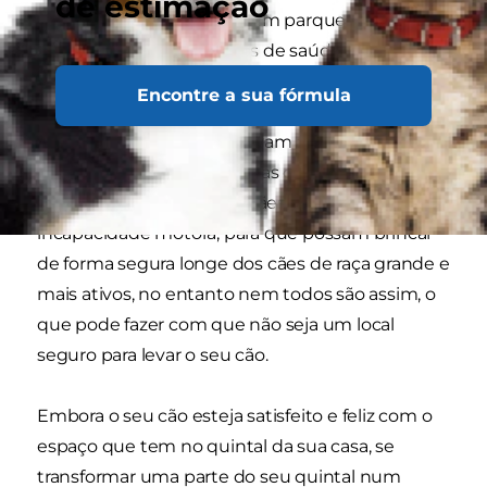
de estimação
Geralmente, as regras de um parque público
para cães incluem normas de saúde, socialização
e comportamento, e até restrições a certas raças
Encontre a sua fórmula
de cães que podem impedir a entrada do seu
cão. Alguns parques reservam áreas especiais
para cães de raças pequenas ou para cães
geriátricos ou ainda para cães com alguma
incapacidade motora, para que possam brincar
de forma segura longe dos cães de raça grande e
mais ativos, no entanto nem todos são assim, o
que pode fazer com que não seja um local
seguro para levar o seu cão.
Embora o seu cão esteja satisfeito e feliz com o
espaço que tem no quintal da sua casa, se
transformar uma parte do seu quintal num