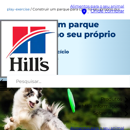
Alimentos para o seu animal
play-exercise
Construir um parque para cães no seu próprio quintal
Onde comprar
Construir um parque
para cães no seu próprio
quintal
Brincadeiras e exercício
Jean Marie Bauhaus
|
Janeiro 22, 2018
Produtos
Mais informações
Sobre a Hill's
Alimentos para o seu animal