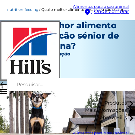
Alimentos para o seu animal
nutrition-feeding
Qual o melhor alimento para o seu cão sénior de raça pequena?
Onde comprar
Qual o melhor alimento
para o seu cão sénior de
raça pequena?
Nutrição e alimentação
Autor da equipe
|
Janeiro 08, 2024
Produtos
Mais informações
Sobre a Hill's
Alimentos para o seu animal