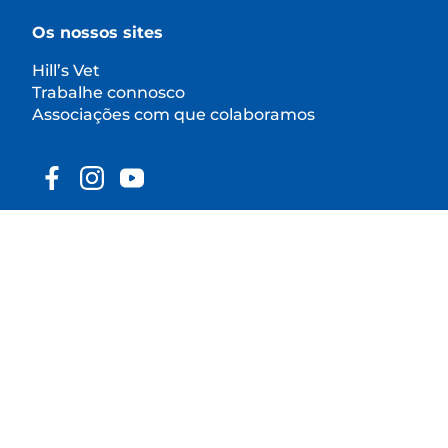
Os nossos sites
Hill’s Vet
Trabalhe connosco
Associações com que colaboramos
© 2025 Hill's Pet Nutrition, Inc.
Exceto indicação específica em contrário, a
utilização do símbolo de marca comercial "™" neste
site designa as marcas comerciais que são
propriedade da Hill's Pet Nutrition, Inc. A sua
utilização deste site está sujeita aos Termos e
Condições.