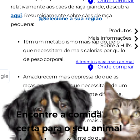
Onde comprar
relativamente aos cães de raça grande, descubra
aqui
. Resumidamente sobre cães de raça
Selecione a sua região
pequena:
Produtos
Mais informações
Têm um metabolismo mais rápido, pelo
Sobre a Hill's
que necessitam de mais calorias por quilo
de peso corporal.
Alimentos para o seu animal
Onde comprar
ggle
Amadurecem mais depressa do que as
raças grandes, pelo que necessitam de um
equilíbrio mineral ligeiramente diferente.
Têm bocas mais pequenas, pelo que
Encontre a comida
necessitam de croquetes mais pequenos.
certa para o seu animal
Stressam mais facilmente do que os cães