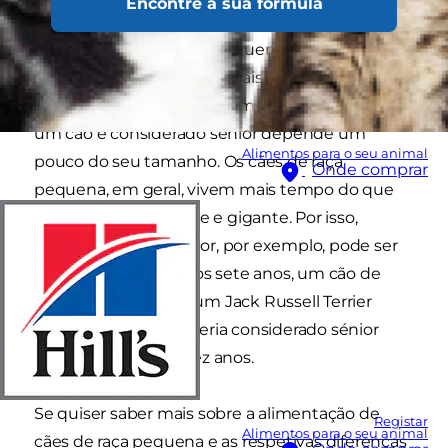
Encontre a sua fórmula
o que entendemos por cão sénior de raça
pequena. Cães de raça pequena são geralmente
aqueles que não pesam mais de 12kg a 15 kg,
quando são adultos. O momento exato em que
um cão é considerado sénior depende um
Alimentos para o seu animal
pouco do seu tamanho. Os cães de raça
Onde comprar
pequena, em geral, vivem mais tempo do que
os cães de raça grande e gigante. Por isso,
enquanto um Labrador, por exemplo, pode ser
considerado sénior aos sete anos, um cão de
raça pequena como um Jack Russell Terrier
provavelmente não seria considerado sénior
antes dos nove ou dez anos.
Se quiser saber mais sobre a alimentação de
Registar
Alimentos para o seu animal
cães de raça pequena e as respetivas diferenças