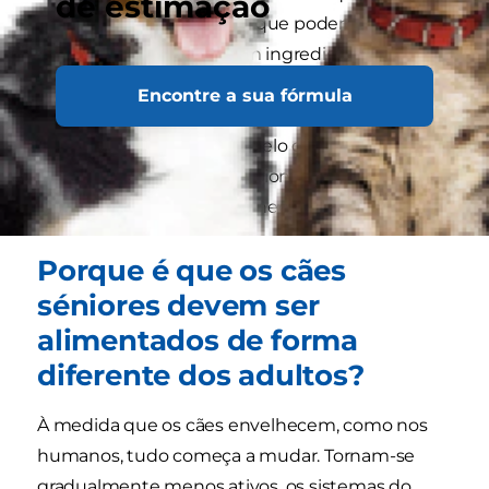
de estimação
de raça grande, pelo que podem beneficiar
de um alimento com ingredientes naturais
que reduza a ansiedade.
Encontre a sua fórmula
Vivem mais tempo, pelo que beneficiam
de antioxidantes adicionais para combater
o desgaste e o envelhecimento celular.
Porque é que os cães
séniores devem ser
alimentados de forma
diferente dos adultos?
À medida que os cães envelhecem, como nos
humanos, tudo começa a mudar. Tornam-se
gradualmente menos ativos, os sistemas do