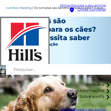
Alimentos para o seu animal
nutrition-feeding
Os tomates são benéficos para os cães? O que necessita saber
Onde comprar
Os tomates são
benéficos para os cães?
O que necessita saber
Nutrição e alimentação
Angela Tague
|
Agosto 18, 2021
Produtos
Mais informações
Sobre a Hill's
Alimentos para o seu animal