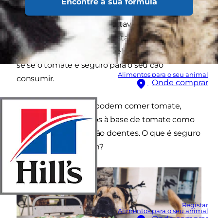
Encontre a sua fórmula
sua permissão. Quer o seu cão tenha ingerido a
última fatia de pizza que estava perto do forno
ou provado o molho que estava numa tigela em
cima da mesa, está provavelmente a perguntar-
se se o tomate é seguro para o seu cão
Alimentos para o seu animal
consumir.
Onde comprar
Descubra se os cães podem comer tomate,
assim como alimentos à base de tomate como
pizza, e se ficam ou não doentes. O que é seguro
para experimentarem?
Registar
Alimentos para o seu animal