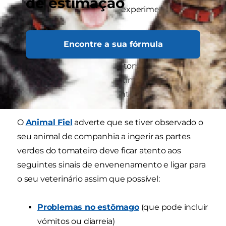
de estimação
seu animal de companhia experimentar.
A hesitação começa quando o seu cão come
Encontre a sua fórmula
outras partes do tomateiro, incluindo as folhas,
rebentos, ramos, caules ou tomates verdes.
Estas partes contém tomatina, um químico que
pode deixar o seu cão doente quando ingerido.
O
Animal Fiel
adverte que se tiver observado o
seu animal de companhia a ingerir as partes
verdes do tomateiro deve ficar atento aos
seguintes sinais de envenenamento e ligar para
o seu veterinário assim que possível:
Problemas no estômago
(que pode incluir
vómitos ou diarreia)