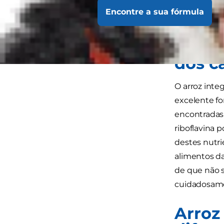
perguntas ma
Encontre a sua fórmula
alimentos pa
Que b
dos c
O arroz inte
excelente fo
encontradas n
riboflavina 
destes nutri
alimentos da 
de que não s
cuidadosamen
Arroz 