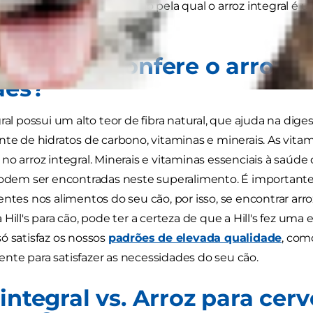
is frequentes sobre a razão pela qual o arroz integral é
ra cães.
enefícios confere o arroz i
ães?
gral possui um alto teor de fibra natural, que ajuda na d
nte de hidratos de carbono, vitaminas e minerais. As vit
o arroz integral. Minerais e vitaminas essenciais à saúde d
podem ser encontradas neste superalimento. É importante 
entes nos alimentos do seu cão, por isso, se encontrar arr
Hill's para cão, pode ter a certeza de que a Hill's fez uma 
ó satisfaz os nossos
padrões de elevada qualidade
, com
te para satisfazer as necessidades do seu cão.
integral vs. Arroz para cerv