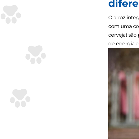
difer
O arroz inte
com uma cor 
cerveja) são
de energia e