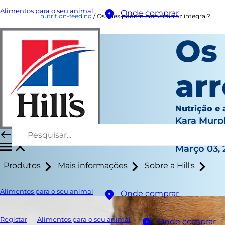
Alimentos para o seu animal
Onde comprar
nutrition-feeding
Os cães podem comer arroz integral?
Os
arr
Nutrição e
Kara Murp
|
Março 03, 
Produtos
Mais informações
Sobre a Hill's
Alimentos para o seu animal
Onde comprar
Registar
Alimentos para o seu animal
Onde comprar