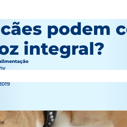
 cães podem 
oz integral?
 alimentação
hy
2019