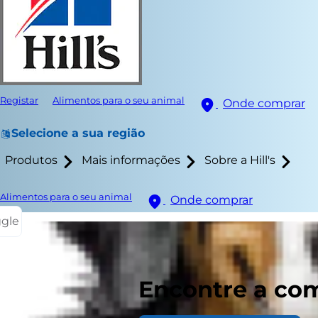
Registar
Alimentos para o seu animal
Onde comprar
Selecione a sua região
Produtos
Mais informações
Sobre a Hill's
Alimentos para o seu animal
Onde comprar
ggle
Está surpree
Encontre a com
podem comer 
nutrientes i