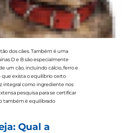
 um ingrediente essencial em muitos
ntegral à saúde
igestão dos cães. Também é uma
aminas D e B são especialmente
e um cão, incluindo cálcio, ferro e
que exista o equilíbrio certo
oz integral como ingrediente nos
extensa pesquisa para se certificar
o também é equilibrado
eja: Qual a