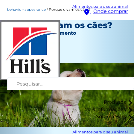
Alimentos para o seu animal
behavior-appearance
Porque uivam os cães?
Onde comprar
Porque uivam os cães?
Aspeto e comportamento
Jean Marie Bauhaus
|
Setembro 18, 2019
Produtos
Mais informações
Sobre a Hill's
Alimentos para o seu animal