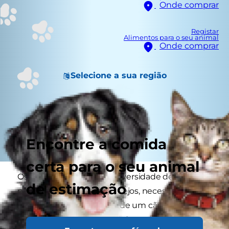
Onde comprar
Registar
Alimentos para o seu animal
Onde comprar
Selecione a sua região
Encontre a comida
certa para o seu animal
Os cães produzem uma diversidade de sons
de estimação
para expressar os seus desejos, necessidades e
sentimentos, mas o uivar de um cão, em
particular, é inconfundível. O motivo porque