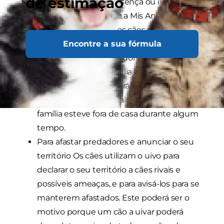
de estimação
assinalarem a sua presença ou indicarem a
sua localização, afirma a Mis Animales. Isto é
verdade não só para os cães vadios, que se
juntam realmente em matilhas, mas
Encontre a sua fórmula
também para os cães domésticos que
consideram a sua família e tutores como a
sua matilha. Isto poderá explicar porque o
seu cão uiva quando algum membro da
família esteve fora de casa durante algum
tempo.
Para afastar predadores e anunciar o seu
território Os cães utilizam o uivo para
declarar o seu território a cães rivais e
possíveis ameaças, e para avisá-los para se
manterem afastados. Este poderá ser o
motivo porque um cão a uivar poderá