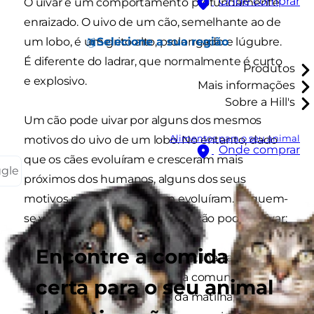
Onde comprar
O uivar é um comportamento profundamente
enraizado. O uivo de um cão, semelhante ao de
um lobo, é um grito alto, prolongado e lúgubre.
Selecione a sua região
É diferente do ladrar, que normalmente é curto
Produtos
e explosivo.
Mais informações
Sobre a Hill's
Um cão pode uivar por alguns dos mesmos
motivos do uivo de um lobo. No entanto, dado
Alimentos para o seu animal
Onde comprar
que os cães evoluíram e cresceram mais
ggle
próximos dos humanos, alguns dos seus
motivos para uivar também evoluíram. Seguem-
se vários motivos porque o seu cão poderá uivar:
Encontre a comida
Para comunicar com a matilha Tal como os
lobos, os cães uivam para comunicarem
certa para o seu animal
com outros membros da matilha,