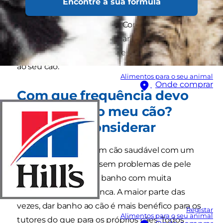
Encontre a sua fórmula
vida e necessidades de saúde diferentes, não
existe uma resposta única. Continue a ler para
obter orientações que ajudam a determinar
quando, se necessário, deve lavar ou dar banho
ao seu cão.
Alimentos para o seu animal
Onde comprar
Com que frequência devo
dar banho ao meu cão?
Aspetos a considerar
De um modo geral, um cão saudável com um
pelo curto a médio e sem problemas de pele
não precisa de tomar banho com muita
frequência, ou até nunca. A maior parte das
vezes, dar banho ao cão é mais benéfico para os
Registar
Alimentos para o seu animal
tutores do que para os próprios cães. Todos