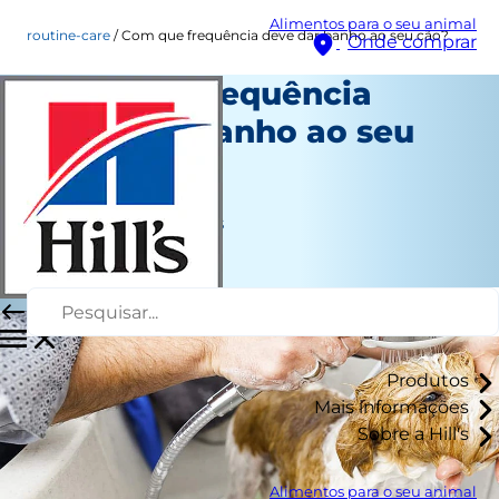
Alimentos para o seu animal
routine-care
Com que frequência deve dar banho ao seu cão?
Onde comprar
Com que frequência
deve dar banho ao seu
cão?
Cuidado diário
Jean Marie Bauhaus
|
Julho 24, 2024
Produtos
Mais informações
Sobre a Hill's
Alimentos para o seu animal