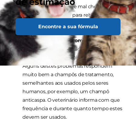
de estimação
valeta particularmente mal cheirosa ou
algo muito pegajoso para rebolar, o uso de
um champô pode ser indispensável.
Encontre a sua fórmula
Problemas de pele, como seborreia (pele
oleosa)
Infelizmente, alguns cães são
afetados por vários problemas de pele.
Alguns destes problemas respondem
muito bem a champôs de tratamento,
semelhantes aos usados pelos seres
humanos, por exemplo, um champô
anticaspa. O veterinário informa com que
frequência e durante quanto tempo estes
devem ser usados.