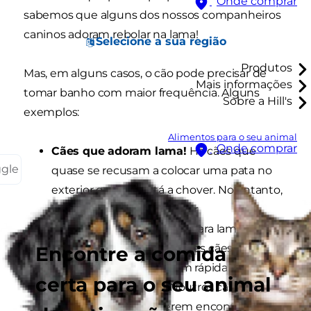
Onde comprar
sabemos que alguns dos nossos companheiros
caninos adoram rebolar na lama!
Selecione a sua região
Produtos
Mas, em alguns casos, o cão pode precisar de
Mais informações
tomar banho com maior frequência. Alguns
Sobre a Hill's
exemplos:
Alimentos para o seu animal
Onde comprar
Cães que adoram lama!
Há cães que
ggle
quase se recusam a colocar uma pata no
exterior quando está a chover. No entanto,
há outros que parecem ser
irresistivelmente atraídos para lama, poças
de água e valetas! Para estes cães, por
Encontre a comida
vezes basta uma lavagem rápida com a
certa para o seu animal
mangueira no jardim. Noutros casos,
especialmente se tiverem encontrado uma