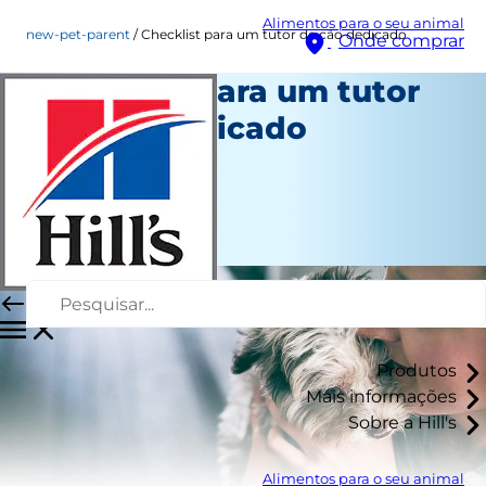
Alimentos para o seu animal
new-pet-parent
Checklist para um tutor de cão dedicado
Onde comprar
Checklist para um tutor
de cão dedicado
Novo tutor
Autor da equipe
|
Outubro 01, 2015
Produtos
Mais informações
Sobre a Hill's
Alimentos para o seu animal