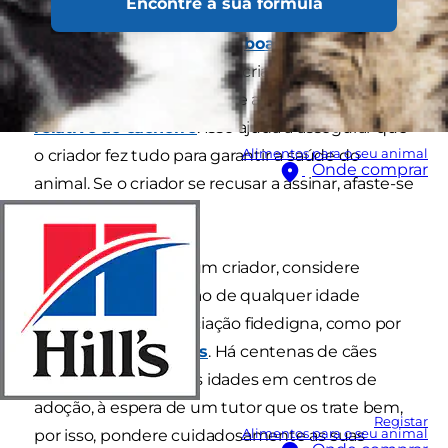
Encontre a sua fórmula
apenas o obtém através de um criador
responsável. A RSPCA tem
boas sugestões
sobre o que procurar num criador. Peça sempre
ao criador que estabeleça e assine um
contrato
relativo ao cachorro
. Isso ajuda a assegurar que
Alimentos para o seu animal
o criador fez tudo para garantir a saúde do
Onde comprar
animal. Se o criador se recusar a assinar, afaste-se
dele.
Antes de se dirigir a um criador, considere
sempre adotar um cão de qualquer idade
através de uma associação fidedigna, como por
exemplo a
Blue Cross
. Há centenas de cães
amorosos de todas as idades em centros de
adoção, à espera de um tutor que os trate bem,
Registar
Alimentos para o seu animal
por isso, pondere cuidadosamente as suas