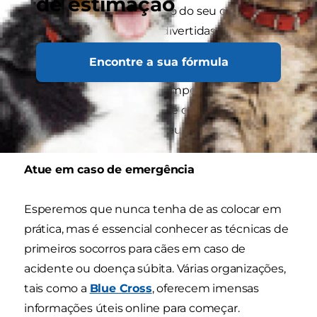
de estimação
comportamento adequado do seu cão tornará
todas as interações mais divertidas para os dois.
Encontre a sua fórmula
Certifique-se de que as aulas de treino são
sempre baseadas em recompensas. O treino
baseado na punição ainda é comum, mas
arruína a amizade com o seu cão.
Atue em caso de emergência
Esperemos que nunca tenha de as colocar em
prática, mas é essencial conhecer as técnicas de
primeiros socorros para cães em caso de
acidente ou doença súbita. Várias organizações,
tais como a
Blue Cross
, oferecem imensas
informações úteis online para começar.