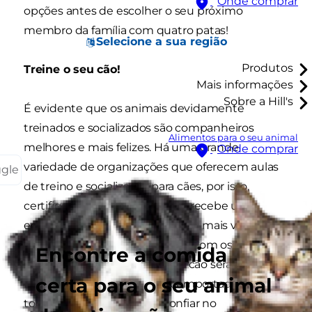
Onde comprar
opções antes de escolher o seu próximo
membro da família com quatro patas!
Selecione a sua região
Produtos
Treine o seu cão!
Mais informações
Sobre a Hill's
É evidente que os animais devidamente
treinados e socializados são companheiros
Alimentos para o seu animal
melhores e mais felizes. Há uma grande
Onde comprar
variedade de organizações que oferecem aulas
ggle
de treino e socialização para cães, por isso,
certifique-se de que o seu cão recebe uma
educação avançada! Até um cão mais velho
pode aprender novos truques. Com os
Encontre a comida
conhecimentos adequados, o cão será um
certa para o seu animal
melhor amigo e mais bem comportado em
todas as situações. Poder confiar no