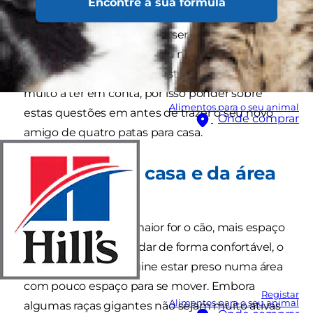
Encontre a sua fórmula
várias coisas a ter em consideração. O tamanho
do cão importa e não deve ser encarado com
ligeireza, para o bem do seu novo cão, para si
enquanto tutor e para o resto da família. Há
muito a ter em conta, por isso ponder sobre
Alimentos para o seu animal
estas questões em antes de trazer o seu novo
Onde comprar
amigo de quatro patas para casa.
Tamanho da casa e da área
exterior
Regra geral, quanto maior for o cão, mais espaço
precisa para o acomodar de forma confortável, o
que faz sentido. Imagine estar preso numa área
com pouco espaço para se mover. Embora
Registar
Alimentos para o seu animal
algumas raças gigantes não sejam muito ativas