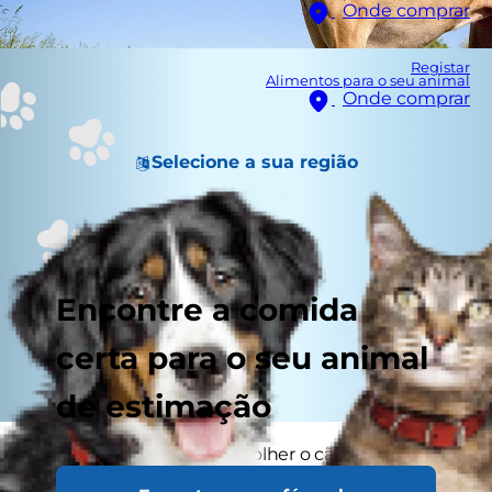
Onde comprar
Registar
Alimentos para o seu animal
Onde comprar
Selecione a sua região
Encontre a comida
certa para o seu animal
de estimação
No que diz respeito a escolher o cão com o
tamanho certo para si e para a sua família, há