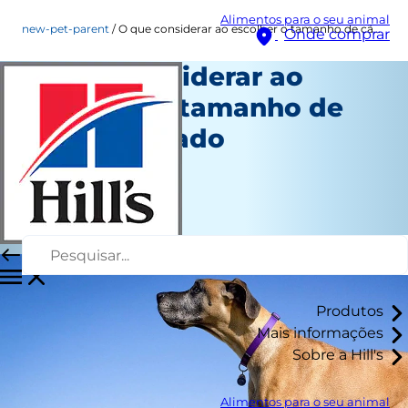
Alimentos para o seu animal
new-pet-parent
O que considerar ao escolher o tamanho de cão adequado
Onde comprar
O que considerar ao
escolher o tamanho de
cão adequado
Novo tutor
Katie Finlay
|
Setembro 05, 2016
Produtos
Mais informações
Sobre a Hill's
Alimentos para o seu animal