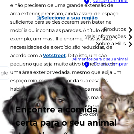
Onde comprar
e não precisem de uma grande extensão de
área exterior, precisam, ainda assim, de espaço
Selecione a sua região
suficiente para se deslocarem sem bater na
Produtos
mobília ou ir contra as paredes. A título de
Mais informações
exemplo, um mastiff é enorme, mas as suas
Sobre a Hill's
necessidades de exercício são reduzidas, de
acordo com a
Vetstreet
. Dito isto, um cão
Alimentos para o seu animal
pequeno que seja muito ativo beneficiaria de
Onde comprar
uma área exterior vedada, mesmo que exija um
ggle
espaço mínimo no interior da sua casa. Os
habitantes citadinos com espaços mais
pequenos podem considerar cães mais
pequenos e também devem ir aos parques de
Encontre a comida
cães locais para ajudar o seu novo companheiro
certa para o seu animal
a gastar a energia.