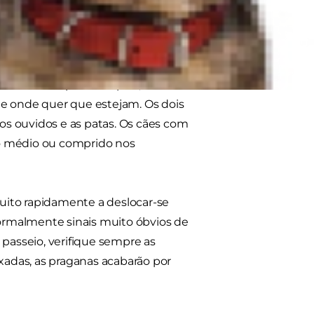
rá como é impossível movê-la na
vegetação rasteira, mas pode ser
nte no seu pelo e depois, através
 onde quer que estejam. Os dois
s ouvidos e as patas. Os cães com
elo médio ou comprido nos
uito rapidamente a deslocar-se
normalmente sinais muito óbvios de
 passeio, verifique sempre as
ixadas, as praganas acabarão por