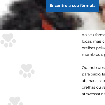
Se alguma v
Encontre a sua fórmula
direção "err
um pesadelo 
Quando os cã
do seu form
locais mais 
orelhas pelu
membros e pa
Quando uma p
para baixo. 
abanar a cab
orelhas ou v
atravessar o