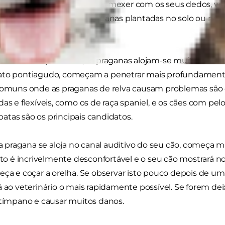
ez segurar uma pragana e a mexer com os seus dedos, ve
ada". Isto é ideal para as praganas plantadas no solo ou na 
para os nossos cães.
es correm pela relva, as praganas alojam-se muito facilme
ato pontiagudo, começam a penetrar mais profundamente
comuns onde as praganas de relva causam problemas são o
das e flexíveis, como os de raça spaniel, e os cães com p
tas são os principais candidatos.
ragana se aloja no canal auditivo do seu cão, começa m
Isto é incrivelmente desconfortável e o seu cão mostrará 
eça e coçar a orelha. Se observar isto pouco depois de um
á ao veterinário o mais rapidamente possível. Se forem de
 tímpano e causar muitos danos.