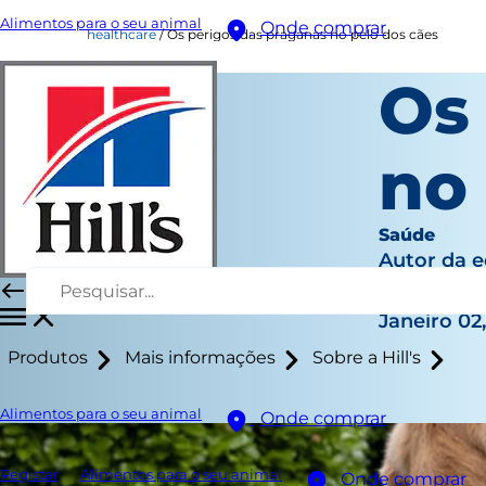
Alimentos para o seu animal
Onde comprar
healthcare
Os perigos das praganas no pelo dos cães
Os
no
Saúde
Autor da 
|
Janeiro 02
Produtos
Mais informações
Sobre a Hill's
Alimentos para o seu animal
Onde comprar
Registar
Alimentos para o seu animal
Onde comprar