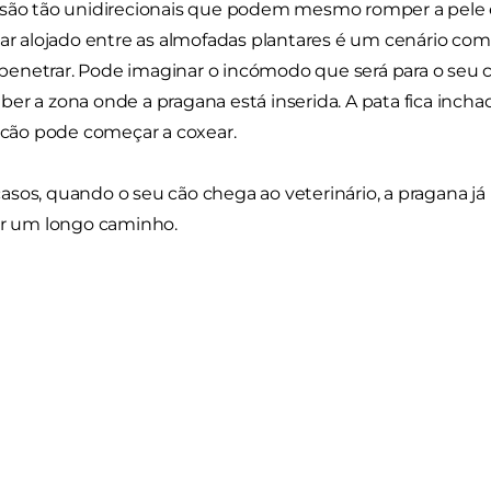
são tão unidirecionais que podem mesmo romper a pele e 
car alojado entre as almofadas plantares é um cenário co
netrar. Pode imaginar o incómodo que será para o seu c
er a zona onde a pragana está inserida. A pata fica incha
o cão pode começar a coxear.
asos, quando o seu cão chega ao veterinário, a pragana 
ir um longo caminho.