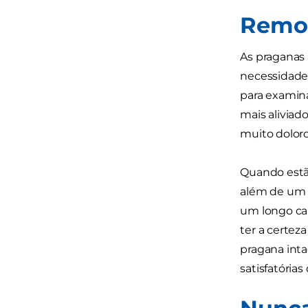
Remov
As praganas 
necessidade 
para examina
mais aliviad
muito doloro
Quando estão
além de um b
um longo ca
ter a certez
pragana int
satisfatória