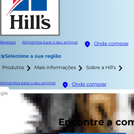
Registar
Alimentos para o seu animal
Onde comprar
Selecione a sua região
Produtos
Mais informações
Sobre a Hill's
Alimentos para o seu animal
Onde comprar
ggle
Durante a pr
Encontre a com
mas o perigo
afiadas a sa