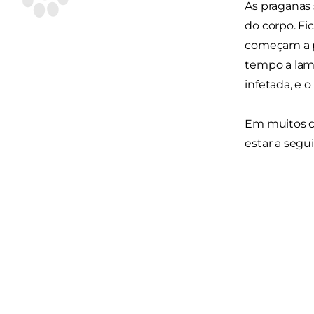
As praganas 
do corpo. Fi
começam a pe
tempo a lamb
infetada, e 
Em muitos c
estar a segu