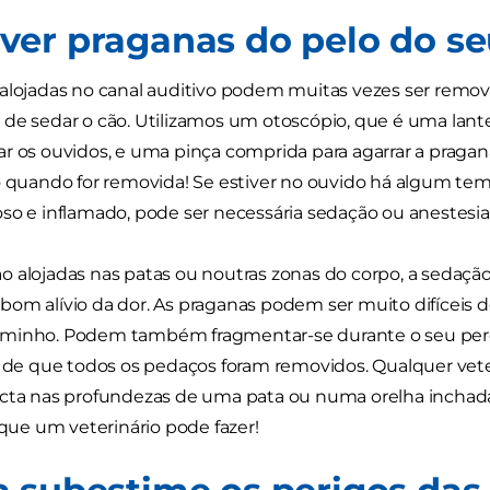
er praganas do pelo do se
alojadas no canal auditivo podem muitas vezes ser remov
de sedar o cão. Utilizamos um otoscópio, que é uma lante
r os ouvidos, e uma pinça comprida para agarrar a pragana e
o quando for removida! Se estiver no ouvido há algum temp
so e inflamado, pode ser necessária sedação ou anestesia
 alojadas nas patas ou noutras zonas do corpo, a sedação o
om alívio da dor. As praganas podem ser muito difíceis d
minho. Podem também fragmentar-se durante o seu percur
a de que todos os pedaços foram removidos. Qualquer vete
acta nas profundezas de uma pata ou numa orelha inchad
s que um veterinário pode fazer!