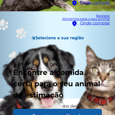
Onde comprar
Registar
Alimentos para o seu animal
Onde comprar
Selecione a sua região
Encontre a comida
certa para o seu animal
de estimação
Acredite-se ou não, cuidar dos dentes do seu
cão é tão importante como cuidar dos seus. Tal