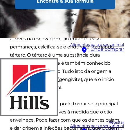
Encontre a sua fórmula
como nós, a placa bacteriana também se
acumula nos dentes dos cães. A placa
bacteriana é uma camada pegajosa nos dentes,
causada pelas bactérias. Esta pode ser removida
através da escovagem. No entanto, caso
Alimentos para o seu animal
permaneça, calcifica-se e endurece, formando
Onde comprar
tártaro. O tártaro é uma substância dura
amarelada-castanha e é também conhecido
como cálculo dentário. Tudo isto dá origem a
gengivas inflamadas (gengivite), que é o início
da doença periodontal.
A doença periodontal pode tornar-se a principal
causa de doenças graves à medida que o cão
envelhece. Pode fazer com que os dentes caiam
Registar
Alimentos para o seu animal
e dar origem a infeções bacterianas, que podem