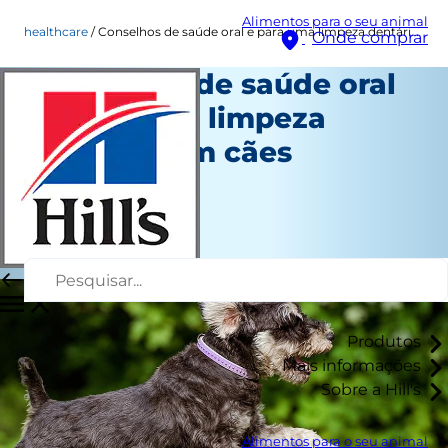
Alimentos para o seu animal
healthcare
Conselhos de saúde oral e para uma limpeza dentária em cães
Onde comprar
Conselhos de saúde oral
e para uma limpeza
dentária em cães
Saúde
Autor da equipe
|
Janeiro 24, 2025
Produtos
Mais informações
Sobre a Hill's
Alimentos para o seu animal