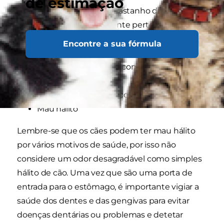
de estimação
O tártaro amarelo e castanho deposita-se
nos dentes, geralmente perto da linha
gengival
Encontre a sua fórmula
Dificuldade em comer ou, apesar da
aparente vontade de comer, o cão afasta-
se
Gengivas inchadas e com hemorragias
Mau hálito
Lembre-se que os cães podem ter mau hálito
por vários motivos de saúde, por isso não
considere um odor desagradável como simples
hálito de cão. Uma vez que são uma porta de
entrada para o estômago, é importante vigiar a
saúde dos dentes e das gengivas para evitar
doenças dentárias ou problemas e detetar