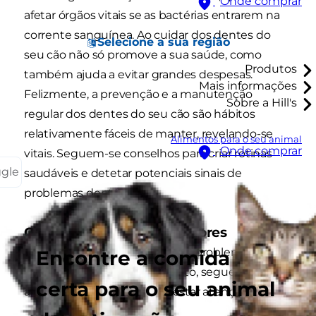
Onde comprar
afetar órgãos vitais se as bactérias entrarem na
corrente sanguínea. Ao cuidar dos dentes do
Selecione a sua região
seu cão não só promove a sua saúde, como
Produtos
também ajuda a evitar grandes despesas.
Mais informações
Felizmente, a prevenção e a manutenção
Sobre a Hill's
regular dos dentes do seu cão são hábitos
relativamente fáceis de manter, revelando-se
Alimentos para o seu animal
Onde comprar
vitais. Seguem-se conselhos para criar rotinas
ggle
saudáveis e detetar potenciais sinais de
problemas dentários.
Conselho 1. Sinais reveladores
O veterinário deteta eventuais problemas na
Encontre a comida
consulta anual, mas entretanto, seguem-se
certa para o seu animal
alguns sinais a que deve prestar atenção: