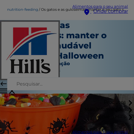
Alimentos para o seu animal
nutrition-feeding
Os gatos e as guloseimas: manter o seu gato saudável durante o Halloween
Onde comprar
Os gatos e as
guloseimas: manter o
seu gato saudável
durante o Halloween
Nutrição e alimentação
Jean Marie Bauhaus
|
Outubro 07, 2016
Produtos
Mais informações
Sobre a Hill's
Alimentos para o seu animal