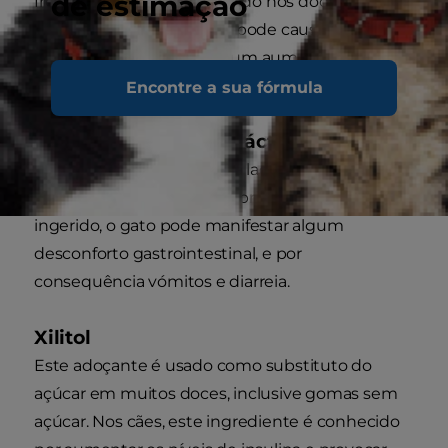
de estimação
frequentemente encontrado nos doces com
chocolate é a cafeína que pode causar tremores
musculares, ansiedade e um aumento da
frequência cardíaca no seu gato.
Encontre a sua fórmula
Doces com produtos lácteos
Os gatos são intolerantes à lactose e, apesar de
não causar a morte do próprio animal se
ingerido, o gato pode manifestar algum
desconforto gastrointestinal, e por
consequência vómitos e diarreia.
Xilitol
Este adoçante é usado como substituto do
açúcar em muitos doces, inclusive gomas sem
açúcar. Nos cães, este ingrediente é conhecido