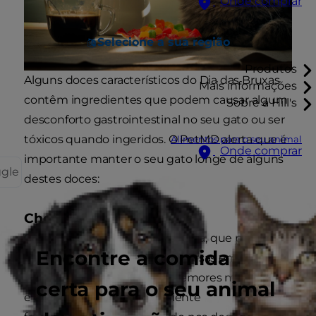
Onde comprar
Selecione a sua região
Produtos
Alguns doces característicos do Dia das Bruxas
Mais informações
contêm ingredientes que podem causar algum
Sobre a Hill's
desconforto gastrointestinal no seu gato ou ser
tóxicos quando ingeridos. O PetMD alerta que é
Alimentos para o seu animal
Onde comprar
importante manter o seu gato longe de alguns
ggle
destes doces:
Chocolate
O chocolate contém teobromina, que pode
Encontre a comida
provocar diversas reações adversas em gatos,
nomeadamente arritmias, tremores musculares
certa para o seu animal
e convulsões. Outro ingrediente