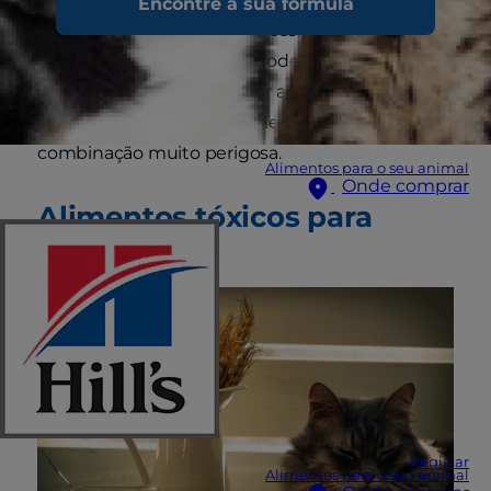
Encontre a sua fórmula
está ansiosa para comer doces. Esses deliciosos
doces coloridos também podem ser uma
tentação para o seu melhor amigo felino, no
entanto doces e gatos pode ser uma
combinação muito perigosa.
Alimentos para o seu animal
Onde comprar
Alimentos tóxicos para
gatos
Registar
Alimentos para o seu animal