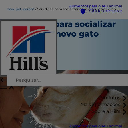
Alimentos para o seu animal
new-pet-parent
Seis dicas para socializar com o seu novo gato
Onde comprar
Seis dicas para socializar
com o seu novo gato
Novo tutor
Jeanne Grunert
|
Março 10, 2016
Produtos
Mais informações
Sobre a Hill's
Alimentos para o seu animal