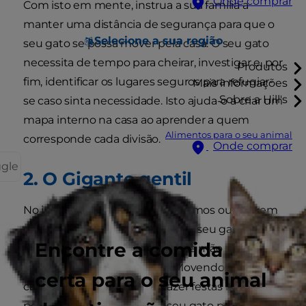
Onde comprar
Com isto em mente, instrua a sua família a
manter uma distância de segurança para que o
Selecione a sua região
seu gato se possa mover pela casa. O seu gato
necessita de tempo para cheirar, investigar e, por
Produtos
fim, identificar os lugares seguros para refugiar-
Mais informações
Sobre a Hill's
se caso sinta necessidade. Isto ajuda-o a criar um
mapa interno na casa ao aprender a quem
Alimentos para o seu animal
corresponde cada divisão.
Onde comprar
ggle
2. O Gigante gentil
No início, todos devem estar calmos ou fazerem
o que normalmente fazem. Se o seu gato vier
Encontre a comida
até si, coloque lentamente a sua mão para baixo
para que ele a possa cheirar. Movendo-se
certa para o seu animal
calmamente, comece por fazer festas na zona
posterior do seu gato. Se o seu gato permitir,