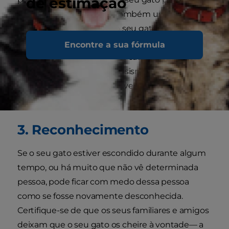
de estimação
acariciar as bochechas é também uma boa
forma de saudação, pois o seu gato esfregará o
seu cheiro em si, marcando-o assim como sua
Encontre a sua fórmula
propriedade. Observe a sua cauda para
reconhecer sinais de nervosismo ou de afeto; a
cauda de um gato pode revelar-lhe como se
sente.
3. Reconhecimento
Se o seu gato estiver escondido durante algum
tempo, ou há muito que não vê determinada
pessoa, pode ficar com medo dessa pessoa
como se fosse novamente desconhecida.
Certifique-se de que os seus familiares e amigos
deixam que o seu gato os cheire à vontade— a