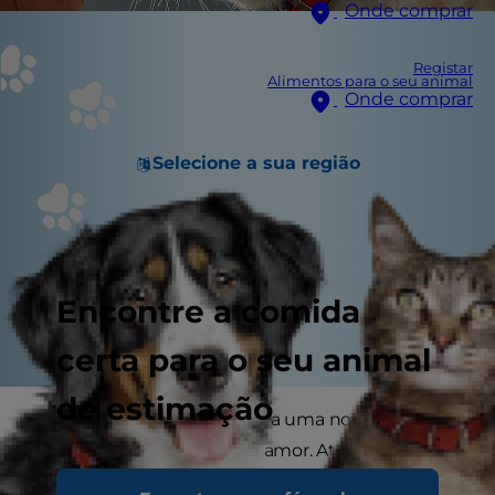
Onde comprar
Registar
Alimentos para o seu animal
Onde comprar
Selecione a sua região
Encontre a comida
certa para o seu animal
de estimação
Fazer um gato habituar-se a uma nova casa é
necessário ter paciência e amor. Até mesmo um
gato adulto adotado de uma associação pode