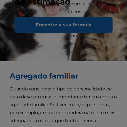
de estimação
mesmo nos primeiros anos, com a indisciplina e
malandrice de um gatinho, considere adotar um
gato adulto. Os adultos tendem a ser mais
Encontre a sua fórmula
calmos e há muito por onde escolher. Com
aproximadamente os dois anos de idade, a
personalidade de um gato está totalmente
desenvolvida e é mais fácil ter a certeza do que
está a adotar.
Agregado familiar
Quando considerar o tipo de personalidade de
gato deve procurar, é importante ter em conta o
agregado familiar. Se tiver crianças pequenas,
por exemplo, um gatinho poderá não ser o mais
adequado, a não ser que tenha imensa