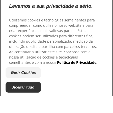
Levamos a sua privacidade a sério.
Selecione a sua região
Utilizamos cookies e tecnologias semelhantes para
compreender como utiliza o nosso website e para
Recursos
criar experiências mais valiosas para si. Estes
cookies podem ser utilizados para diferentes fins,
Contacte-nos
incluindo publicidade personalizada, medição da
Mapa do site
utilização do site e partilha com parceiros terceiros.
Ao continuar a utilizar este site, concorda com a
Os nossos sites
nossa utilização de cookies e tecnologias
semelhantes e com a nossa
Política de Privacidade.
Hill’s Vet
Trabalhe connosco
Gerir Cookies
Associações com que colaboramos
Aceitar tudo