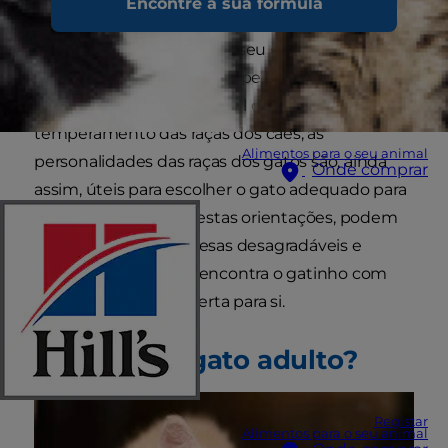
Encontre a sua fórmula
escolher um gato com uma personalidade que
se adeque à sua casa e ao seu estilo de vida.
Embora até mesmo o temperamento dos gatos
de raça pura seja mais difícil de prever do que o
temperamento das raças dos cães, as
Alimentos para o seu animal
personalidades das raças dos gatos são, ainda
Onde comprar
assim, úteis para escolher o gato adequado para
trazer para casa. Siga estas orientações, podem
ajudar a reduzir surpresas desagradáveis e
ajudar a garantir que encontra o gatinho com
uma personalidade certa para si.
Gatinho ou gato adulto?
Registar
Alimentos para o seu animal