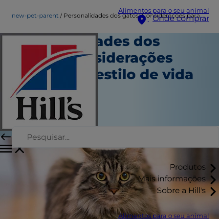
Alimentos para o seu animal
new-pet-parent
Personalidades dos gatos: Considerações para o seu estilo de vida
Onde comprar
Personalidades dos
gatos: Considerações
para o seu estilo de vida
Novo tutor
Jean Marie Bauhaus
|
Agosto 08, 2016
Produtos
Mais informações
Sobre a Hill's
Alimentos para o seu animal