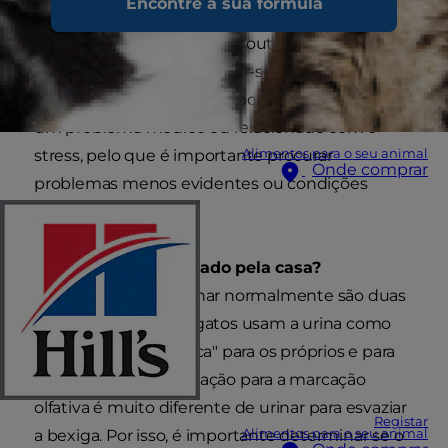
Encontre a sua fórmula
areia em casa ou vão ao jardim. No entanto, se o
gato urinar em cantos ou noutros locais pela
casa, a situação pode tornar-se preocupante e
desagradável. Além disso, pode ser um sinal de
um problema médico ou relacionado com o
Alimentos para o seu animal
stress, pelo que é importante procurar
Onde comprar
problemas menos evidentes ou condições
físicas ocultas.
O seu gato tem urinado pela casa?
Urinar em spray e urinar normalmente são duas
ações diferentes. Os gatos usam a urina como
sinal olfativo ou "marca" para os próprios e para
outros gatos. A motivação para a marcação
olfativa é muito diferente de urinar para esvaziar
Registar
Alimentos para o seu animal
a bexiga. Por isso, é importante determinar se o