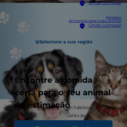
Onde comprar
Registar
Alimentos para o seu animal
Onde comprar
Selecione a sua região
Encontre a comida
certa para o seu animal
de estimação
A maior parte dos gatos têm hábitos bastante
particulares no que diz respeito às necessidades
fisiológicas e usam, habitualmente, a caixa de