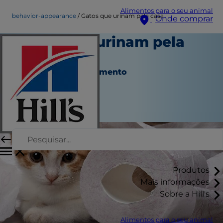
Alimentos para o seu animal
behavior-appearance
Gatos que urinam pela casa
Onde comprar
Gatos que urinam pela
casa
Aspeto e comportamento
Autor da equipe
|
Janeiro 24, 2025
Produtos
Mais informações
Sobre a Hill's
Alimentos para o seu animal