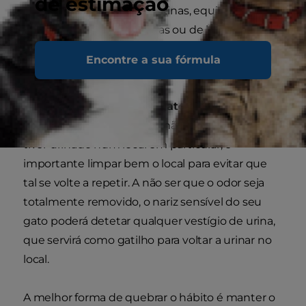
de estimação
portinholas para gatos, cortinas, equipamento
elétrico e sacos de compras ou de lixo. Quando
determinar qual é o caso, pode adotar medidas
Encontre a sua fórmula
para tentar resolver o comportamento.
Como limpar a urina de gato
Quer seja por acidente ou não, quando o gato
tiver urinado num local em particular, é
importante limpar bem o local para evitar que
tal se volte a repetir. A não ser que o odor seja
totalmente removido, o nariz sensível do seu
gato poderá detetar qualquer vestígio de urina,
que servirá como gatilho para voltar a urinar no
local.
A melhor forma de quebrar o hábito é manter o