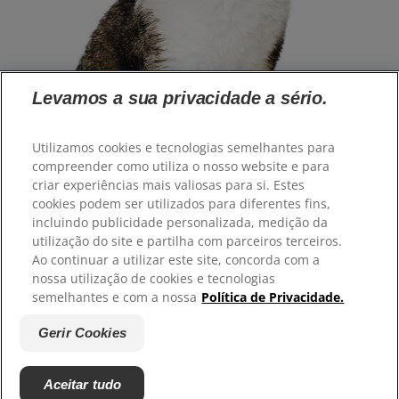
Levamos a sua privacidade a sério.
Selecione a sua região
Utilizamos cookies e tecnologias semelhantes para
compreender como utiliza o nosso website e para
Recursos
criar experiências mais valiosas para si. Estes
cookies podem ser utilizados para diferentes fins,
Contacte-nos
incluindo publicidade personalizada, medição da
Mapa do site
utilização do site e partilha com parceiros terceiros.
Ao continuar a utilizar este site, concorda com a
Os nossos sites
nossa utilização de cookies e tecnologias
semelhantes e com a nossa
Política de Privacidade.
Hill’s Vet
Trabalhe connosco
Gerir Cookies
Associações com que colaboramos
Aceitar tudo