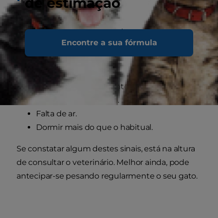
de estimação
peso
Há várias formas de determinar se o seu gato
Encontre a sua fórmula
tem excesso de peso:
Coleira apertada.
Lentidão de movimentos.
Dificuldade em andar.
Falta de ar.
Dormir mais do que o habitual.
Se constatar algum destes sinais, está na altura
de consultar o veterinário. Melhor ainda, pode
antecipar-se pesando regularmente o seu gato.