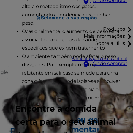
Onde comprar
altera o metabolismo dos gatos,
aumentando a tendência para ganhar
Selecione a sua região
peso.
Produtos
Ocasionalmente, o aumento de peso está
Mais informações
associado a problemas de saúde
Sobre a Hill's
específicos que exigem tratamento.
O ambiente também pode afetar o peso
Alimentos para o seu animal
Onde comprar
dos gatos. Por exemplo, o gato pode estar
ggle
relutante em sair caso se mude para uma
zona diferente ou pode isolar-se se houver
um novo animal de companhia ou um
bebé em casa, o que resulta num menor
gasto de energia.
Encontre a comida
Sinais de que o seu gato
certa para o seu animal
pode estar a aumentar o