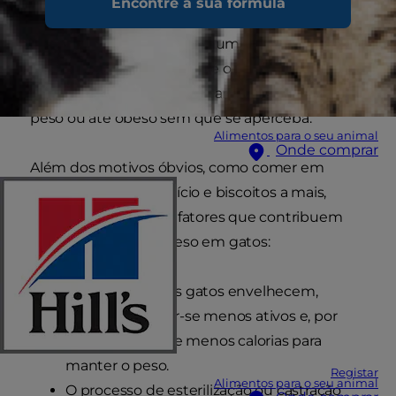
Encontre a sua fórmula
alimentação é um dos elementos que fortalece
o vínculo entre animais e humanos. Com o peso
a mudar gradualmente, até o gato mais bem
tratado pode acabar por ficar com excesso de
peso ou até obeso sem que se aperceba.
Alimentos para o seu animal
Onde comprar
Além dos motivos óbvios, como comer em
excesso, pouco exercício e biscoitos a mais,
podem existir outros fatores que contribuem
para o aumento de peso em gatos:
À medida que os gatos envelhecem,
tendem a tornar-se menos ativos e, por
isso, precisam de menos calorias para
manter o peso.
Registar
Alimentos para o seu animal
O processo de esterilização ou castração