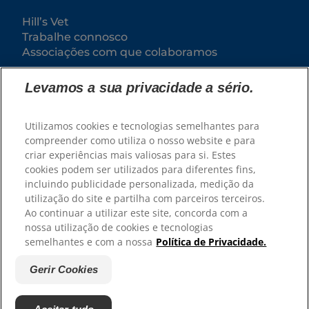
Hill’s Vet
Trabalhe connosco
Associações com que colaboramos
Levamos a sua privacidade a sério.
Utilizamos cookies e tecnologias semelhantes para
compreender como utiliza o nosso website e para
criar experiências mais valiosas para si. Estes
cookies podem ser utilizados para diferentes fins,
incluindo publicidade personalizada, medição da
utilização do site e partilha com parceiros terceiros.
© 2025 Hill's Pet Nutrition, Inc.
Ao continuar a utilizar este site, concorda com a
Exceto indicação específica em contrário, a
nossa utilização de cookies e tecnologias
utilização do símbolo de marca comercial "™" neste
site designa as marcas comerciais que são
semelhantes e com a nossa
Política de Privacidade.
propriedade da Hill's Pet Nutrition, Inc. A sua
utilização deste site está sujeita aos Termos e
Condições.
Gerir Cookies
Termos e Condições
Declaração legal
Política de privacidade
Gerir Cookies