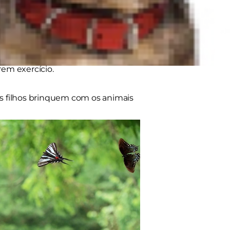
anhia ensina às crianças
tram que passar tempo com um
ia e ensina-lhes o que é a
ão menos importante, também
rem exercício.
seus filhos brinquem com os animais