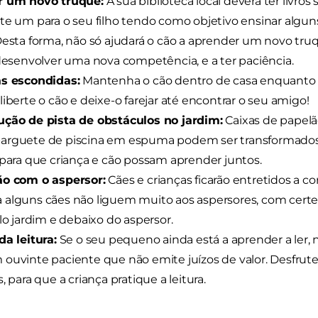
r um novo truque:
A sua biblioteca local deverá ter livros
te um para o seu filho tendo como objetivo ensinar algun
Desta forma, não só ajudará o cão a aprender um novo t
 desenvolver uma nova competência, e a ter paciência.
às escondidas:
Mantenha o cão dentro de casa enquanto o s
liberte o cão e deixe-o farejar até encontrar o seu amigo!
ução de pista de obstáculos no jardim:
Caixas de papelão
arguete de piscina em espuma podem ser transformados
 para que criança e cão possam aprender juntos.
ão com o aspersor:
Cães e crianças ficarão entretidos a co
alguns cães não liguem muito aos aspersores, com certeza
elo jardim e debaixo do aspersor.
da leitura:
Se o seu pequeno ainda está a aprender a ler,
ouvinte paciente que não emite juízos de valor. Desfru
, para que a criança pratique a leitura.