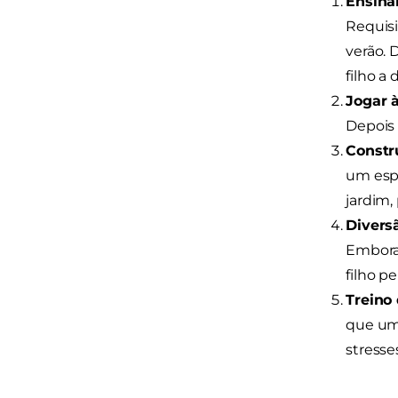
Ensina
Requisi
verão. 
filho a
Jogar 
Depois 
Constr
um esp
jardim,
Divers
Embora 
filho p
Treino 
que um 
stresses