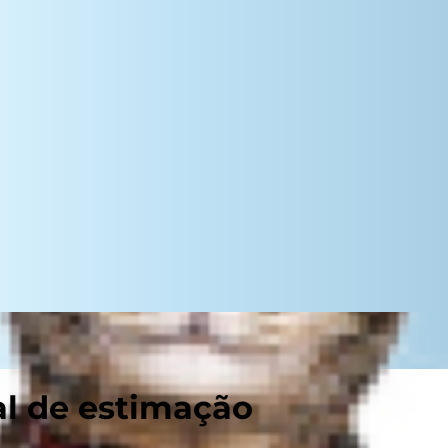
al de estimação
dizagem académica, mas isso não