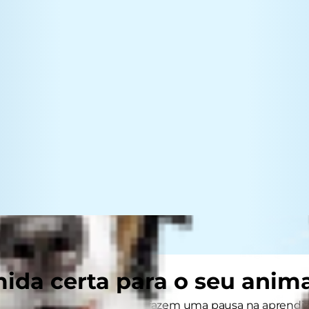
ida certa para o seu anim
érias de verão, os seus filhos fazem uma pausa na apren