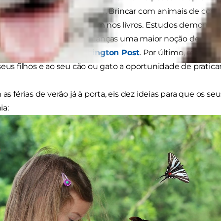
e não continuem a aprender. Brincar com animais de comp
s úteis que não aprendem nos livros. Estudos demons
mpanhia transmite às crianças uma maior noção de empat
dade, refere o
The Washington Post
. Por último, mas n
seus filhos e ao seu cão ou gato a oportunidade de pratica
 as férias de verão já à porta, eis dez ideias para que os 
a: