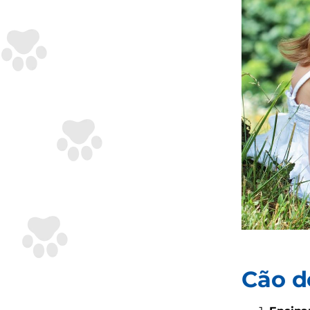
Cão d