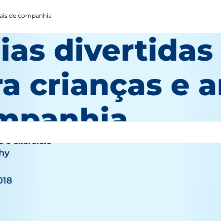
imais de companhia
ias divertidas
a crianças e 
mpanhia
s e exercício
hy
018