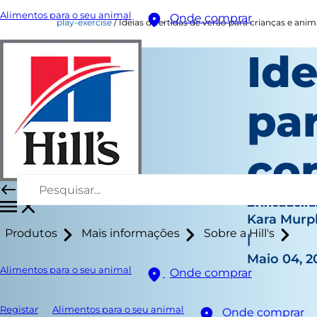
Alimentos para o seu animal
Onde comprar
play-exercise
Ideias divertidas de verão para crianças e an
Ide
par
co
Brincadeira
Kara Murp
Produtos
Mais informações
Sobre a Hill's
|
Maio 04, 2
Alimentos para o seu animal
Onde comprar
Registar
Alimentos para o seu animal
Onde comprar