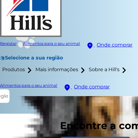
Registar
Alimentos para o seu animal
Onde comprar
Selecione a sua região
Produtos
Mais informações
Sobre a Hill's
Alimentos para o seu animal
Onde comprar
ggle
Encontre a com
Durante as f