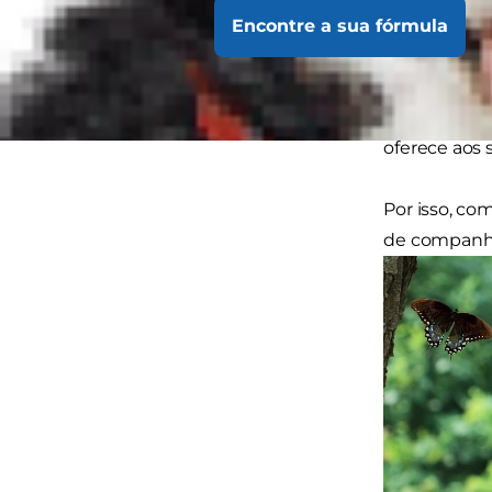
significa qu
Encontre a sua fórmula
competência
animal de co
responsabili
oferece aos 
Por isso, com
de companhi