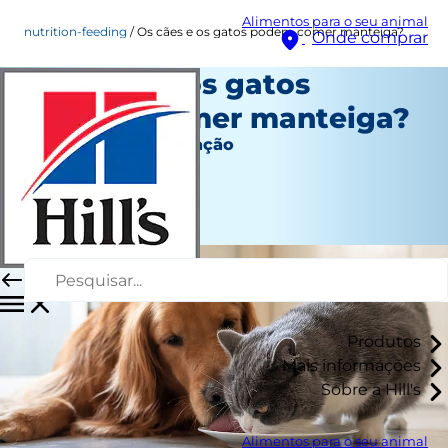
Alimentos para o seu animal
nutrition-feeding
Os cães e os gatos podem comer manteiga?
Onde comprar
Os cães e os gatos
podem comer manteiga?
Nutrição e alimentação
Angela Tague
|
Novembro 05, 2021
Produtos
Mais informações
Sobre a Hill's
Alimentos para o seu animal