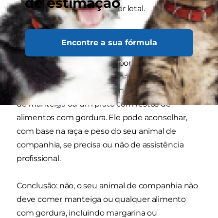
de estimação
importante porque pode ser letal.
Algumas raças de cães (como os Schnauzers
Encontre a sua fórmula
miniatura) são mais suscetíveis de desenvolver
pancreatite do que outras; por isso, é uma boa
ideia contactar o seu veterinário se souber que o
seu animal de companhia ingeriu um pedaço
de manteiga ou um prato com restos de
alimentos com gordura. Ele pode aconselhar,
com base na raça e peso do seu animal de
companhia, se precisa ou não de assistência
profissional.
Conclusão: não, o seu animal de companhia não
deve comer manteiga ou qualquer alimento
com gordura, incluindo margarina ou