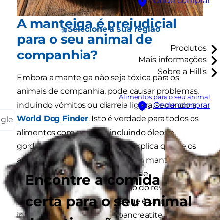
Onde comprar
A manteiga é prejudicial
Selecione a sua região
para o seu animal de
Produtos
companhia?
Mais informações
Sobre a Hill's
Embora a manteiga não seja tóxica para os
animais de companhia, pode causar problemas,
Alimentos para o seu animal
incluindo vómitos ou diarreia ligeira, segundo a
Onde comprar
World Dog Finder
. Isto é verdade para todos os
ggle
alimentos com gordura, incluindo óleos e
gorduras. A World Dog Finder explica que se os
animais de companhia comerem manteiga
especificamente, podem sofrer de
Encontre a comida
gastroenterite, uma inflamação do revestimento
certa para o seu animal
do intestino, ou pancreatite que é uma
inflamação do pâncreas. A pancreatite é