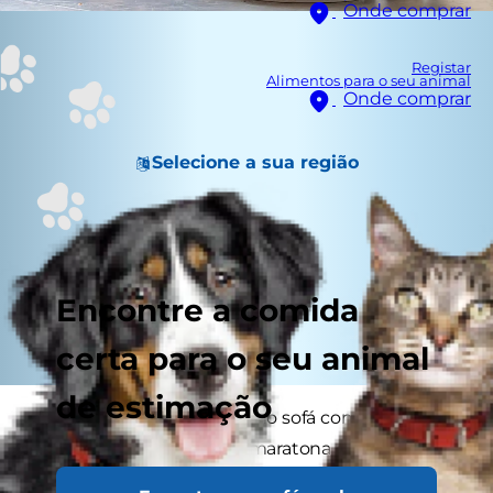
Onde comprar
Registar
Alimentos para o seu animal
Onde comprar
Selecione a sua região
Encontre a comida
certa para o seu animal
de estimação
Enquanto aconchega-se no sofá com o seu
melhor amigo para uma maratona de filmes à
noite, gosta de comer uma mão-cheia de