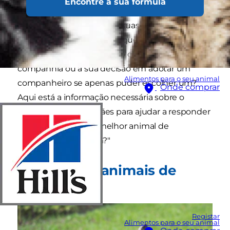
Encontre a sua fórmula
realidade, estas suas espécies podem dar-se
bastante bem apesar das suas diferenças
significativas. Mas como é que essas diferenças
podem afetar a sua relação com o seu animal de
companhia ou a sua decisão em adotar um
Alimentos para o seu animal
companheiro se apenas puder escolher um?
Onde comprar
Aqui está a informação necessária sobre o
dilema de gatos vs. cães para ajudar a responder
à questão: "Qual é o melhor animal de
companhia para mim?"
Os cães são animais de
matilha
Registar
Alimentos para o seu animal