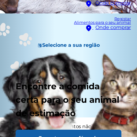
Onde comprar
Registar
Alimentos para o seu animal
Onde comprar
Selecione a sua região
Encontre a comida
certa para o seu animal
de estimação
Gatos e cães a viverem juntos não é
necessariamente um sinal do fim do mundo. Na