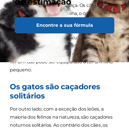
de estimação
fornecer alimentos e liderança. Os cães seguem
instintivamente a sua matilha, o que faz com
que facilmente aceitem experiências como
Encontre a sua fórmula
viagens ou deslocações. Por outro lado esta
mentalidade de matilha dificulta o ato de deixar
os cães sozinhos, especialmente durante longos
períodos. Os cães adoram o contato e a atenção.
Ter um cão pode ser equiparado a ter um filho
pequeno.
Os gatos são caçadores
solitários
Por outro lado, com a exceção dos leões, a
maioria dos felinos na natureza, são caçadores
noturnos solitários. Ao contrário dos cães, os