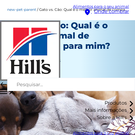
Alimentos para o seu animal
new-pet-parent
Gato vs. Cão: Qual é o melhor animal de companhia para mim?
Onde comprar
Gato vs. Cão: Qual é o
melhor animal de
companhia para mim?
Novo tutor
Jean Marie Bauhaus
|
Dezembro 09, 2016
Produtos
Mais informações
Sobre a Hill's
Alimentos para o seu animal