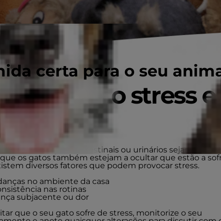
ida certa para o seu anim
que causa o stress 
tos?
 problemas gastrointestinais ou urinários sejam visíveis
 que os gatos também estejam a ocultar que estão a sof
Existem diversos fatores que podem provocar stress.
anças no ambiente da casa
onsistência nas rotinas
nça subjacente ou dor
tar que o seu gato sofre de stress, monitorize o seu
mento e anote quaisquer alterações para discutir com 