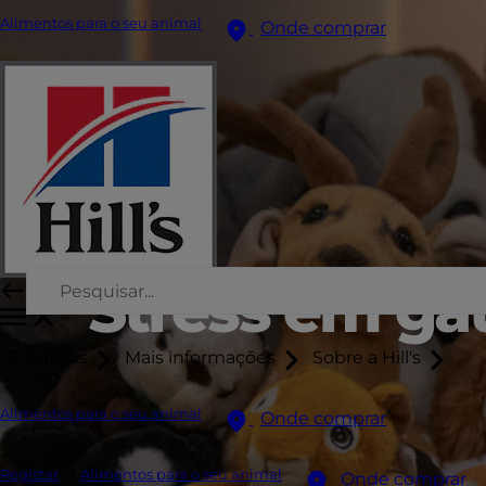
Alimentos para o seu animal
Onde comprar
Stress em ga
Produtos
Mais informações
Sobre a Hill's
Alimentos para o seu animal
Onde comprar
Registar
Alimentos para o seu animal
Onde comprar