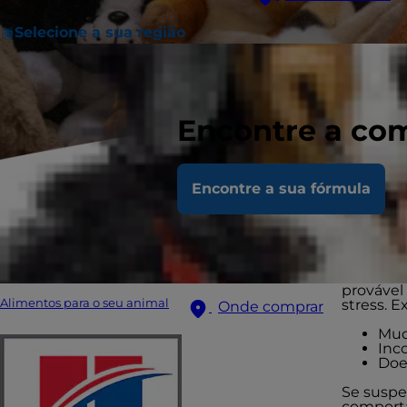
Selecione a sua região
Encontre a com
O 
Encontre a sua fórmula
ga
Embora os
provável
Alimentos para o seu animal
stress. 
Onde comprar
Mud
Inc
Doe
Se suspei
comporta