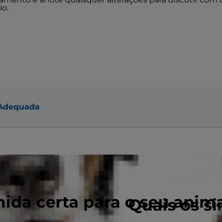
io.
 Adequada
ida certa para o seu anim
Quais os si