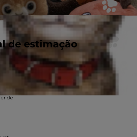
al de estimação
em
, é
rer de
o seu