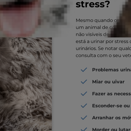
stress?
Mesmo quando os sinais s
um animal de companhia.
não visíveis de stress, 
está a urinar por stress
urinários. Se notar qua
consulta com o seu vete
Problemas urin
Miar ou uivar
Fazer as necess
Esconder-se ou
Arranhar os mó
Morder ou lutar