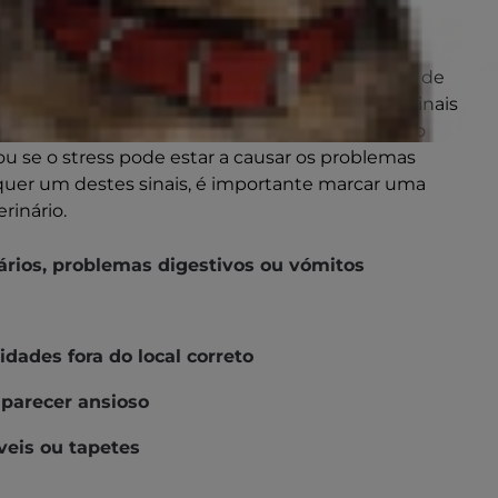
ão visíveis, é fácil descurar o stress não visível de
 Os sinais urinários são os mais notórios dos sinais
pelo que pode estar a questionar-se se o seu gato
 ou se o stress pode estar a causar os problemas
lquer um destes sinais, é importante marcar uma
rinário.
ários, problemas digestivos ou vómitos
idades fora do local correto
 parecer ansioso
veis ou tapetes