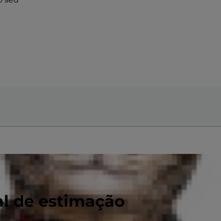
al de estimação
nais não visíveis de