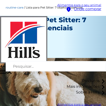
Alimentos para o seu animal
routine-care
Lista para Pet Sitter: 7 objetos essenciais
Onde comprar
Lista para Pet Sitter: 7
objetos essenciais
Cuidado diário
Christine O'Brien
|
Setembro 02, 2022
Produtos
Mais informações
Sobre a Hill's
Alimentos para o seu animal