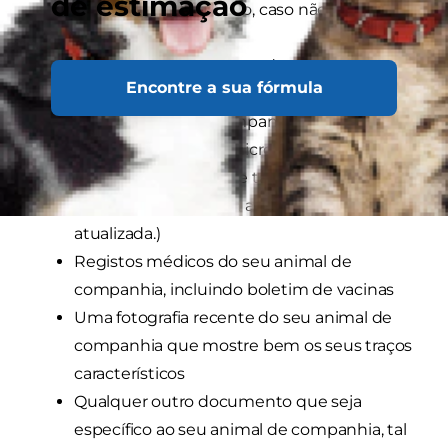
de estimação
Um segundo contacto, caso não esteja
disponível
Informação de contacto do seu veterinário
Encontre a sua fórmula
assim como da clínica/hospital veterinário
do seu animal de companhia
Informação sobre o microchip, caso
aplicável (certifique-se também de que a
informação associada ao microchip está
atualizada.)
Registos médicos do seu animal de
companhia, incluindo boletim de vacinas
Uma fotografia recente do seu animal de
companhia que mostre bem os seus traços
característicos
Qualquer outro documento que seja
específico ao seu animal de companhia, tal