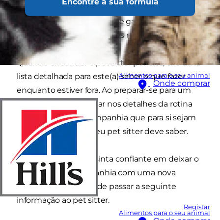
Encontre a sua fórmula
creche para cães ou gatos, contratar um pet
sitter é uma ótima forma de garantir que o seu
melhor amigo está em boas mãos.
Quando encontrar o pet sitter perfeito, crie uma
Alimentos para o seu animal
lista detalhada para este(a) saber o que fazer
Onde comprar
enquanto estiver fora. Ao preparar-se para um
pet sitter, tente pensar nos detalhes da rotina
do seu animal de companhia que para si sejam
naturais mas que o seu pet sitter deve saber.
Para ajudar a que se sinta confiante em deixar o
seu animal de companhia com uma nova
pessoa, certifique-se de passar a seguinte
informação ao pet sitter.
Registar
Alimentos para o seu animal