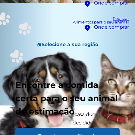
Onde comprar
Registar
Alimentos para o seu animal
Onde comprar
Selecione a sua região
Encontre a comida
certa para o seu animal
de estimação
Se costuma estar longe de casa durante longos
períodos de tempo e tiver decidido não
inscrever o seu animal de companhia numa