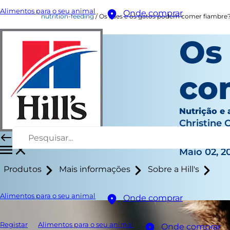
Alimentos para o seu animal
Onde comprar
nutrition-feeding
Os cães e os gatos podem comer fiambre
Os
co
Nutrição e
Christine 
|
Maio 02, 2
Produtos
Mais informações
Sobre a Hill's
Alimentos para o seu animal
Onde comprar
Registar
Alimentos para o seu animal
Onde comprar