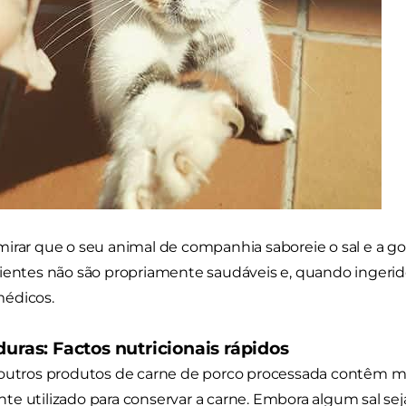
irar que o seu animal de companhia saboreie o sal e a g
dientes não são propriamente saudáveis e, quando inger
édicos.
duras: Factos nutricionais rápidos
outros produtos de carne de porco processada contêm mui
e utilizado para conservar a carne. Embora algum sal sej