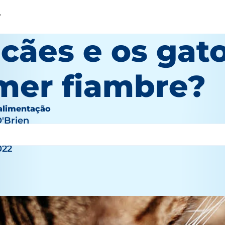
?
 cães e os ga
mer fiambre?
 alimentação
O'Brien
022