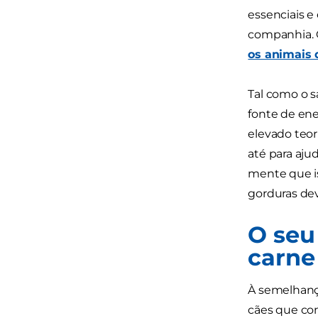
essenciais e
companhia. 
os animais
Tal como o s
fonte de ene
elevado teo
até para aj
mente que is
gorduras dev
O seu
carne
À semelhança
cães que co