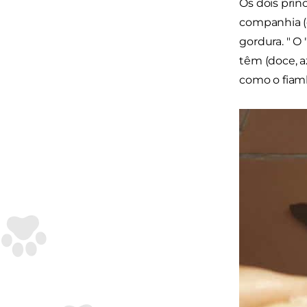
Os dois prin
companhia (e
gordura. " O
têm (doce, a
como o fiam