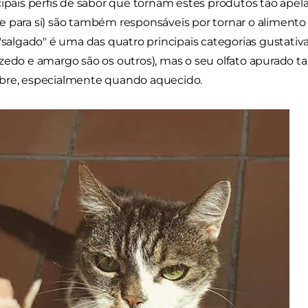
cipais perfis de sabor que tornam estes produtos tão apela
 para si) são também responsáveis por tornar o alimento 
 "salgado" é uma das quatro principais categorias gustati
zedo e amargo são os outros), mas o seu olfato apurado t
bre, especialmente quando aquecido.