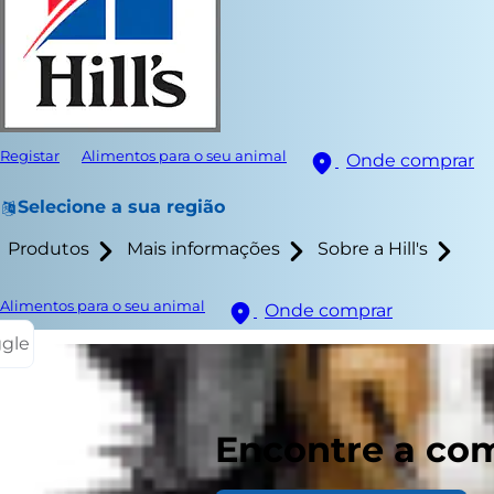
Registar
Alimentos para o seu animal
Onde comprar
Selecione a sua região
Produtos
Mais informações
Sobre a Hill's
Alimentos para o seu animal
Onde comprar
ggle
Dada a oport
Encontre a com
como fiambr
ou o Natal. 