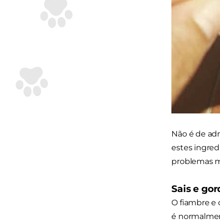
Não é de adm
estes ingre
problemas m
Sais e gor
O fiambre e 
é normalment