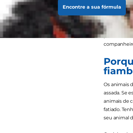
amigo?
Encontre a sua fórmula
Embora os a
muitos veter
produtos de 
companheir
Porqu
fiamb
Os animais d
assada. Se e
animais de 
fatiado. Te
seu animal d