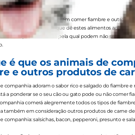
nimais de companhia adorem comer fiambre e outros pro
inários desaconselham que dê estes alimentos ao seu cão
carne de porco e a razão pela qual podem não ser os melh
o.
e é que os animais de co
re e outros produtos de ca
e companhia adoram o sabor rico e salgado do fiambre e
stá a ponderar se o seu cão ou gato pode ou não comer fi
companhia comerá alegremente todos os tipos de fiambre
nha também em consideração outros produtos de carne de
e companhia: salsichas, bacon, pepperoni, presunto e sal