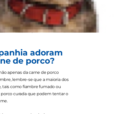
dutos de carne de porco curada,
 ou gato. Vamos explorar os
ores alimentos para dar ao seu
mpanhia adoram
rne de porco?
 não apenas da carne de porco
ambre, lembre-se que a maioria dos
, tais como fiambre fumado ou
 porco curada que podem tentar o
ame.