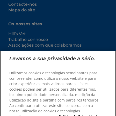
Contacte-nos
Mapa do site
Os nossos sites
Hill’s Vet
Trabalhe connosco
Associações com que colaboramos
Levamos a sua privacidade a sério.
Utilizamos cookies e tecnologias semelhantes para
compreender como utiliza o nosso website e para
criar experiências mais valiosas para si. Estes
cookies podem ser utilizados para diferentes fins,
incluindo publicidade personalizada, medição da
utilização do site e partilha com parceiros terceiros.
© 2025 Hill's Pet Nutrition, Inc.
Ao continuar a utilizar este site, concorda com a
Exceto indicação específica em contrário, a
nossa utilização de cookies e tecnologias
utilização do símbolo de marca comercial "™" neste
site designa as marcas comerciais que são