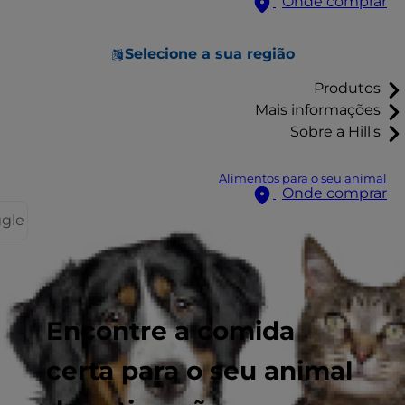
Onde comprar
Selecione a sua região
Produtos
Mais informações
Sobre a Hill's
Alimentos para o seu animal
Onde comprar
ggle
Encontre a comida
certa para o seu animal