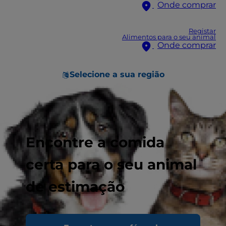
Onde comprar
Registar
Alimentos para o seu animal
Onde comprar
Selecione a sua região
Encontre a comida
certa para o seu animal
de estimação