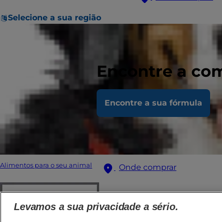
Selecione a sua região
Encontre a com
Encontre a sua fórmula
Alimentos para o seu animal
Onde comprar
Levamos a sua privacidade a sério.