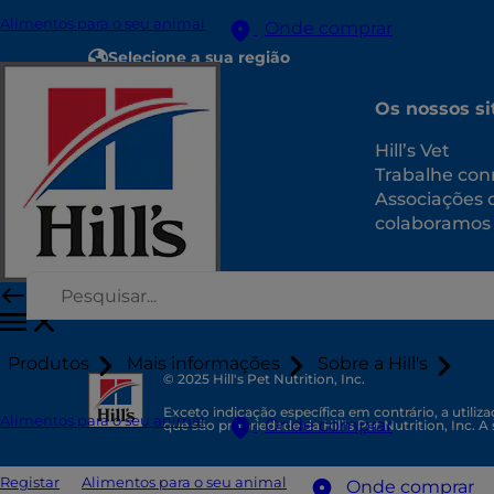
Alimentos para o seu animal
Onde comprar
Selecione a sua região
Recursos
Os nossos si
Contacte-nos
Hill’s Vet
Mapa do site
Trabalhe con
Associações
colaboramos
Produtos
Mais informações
Sobre a Hill's
© 2025 Hill's Pet Nutrition, Inc.
Exceto indicação específica em contrário, a utili
Alimentos para o seu animal
Onde comprar
que são propriedade da Hill's Pet Nutrition, Inc. A
Registar
Alimentos para o seu animal
Onde comprar