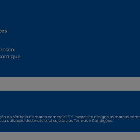
tes
nosco
 com que
zação do símbolo de marca comercial "™" neste site designa as marcas come
 sua utilização deste site está sujeita aos Termos e Condições.