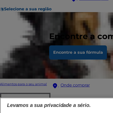
Selecione a sua região
Encontre a com
Encontre a sua fórmula
Alimentos para o seu animal
Onde comprar
Levamos a sua privacidade a sério.