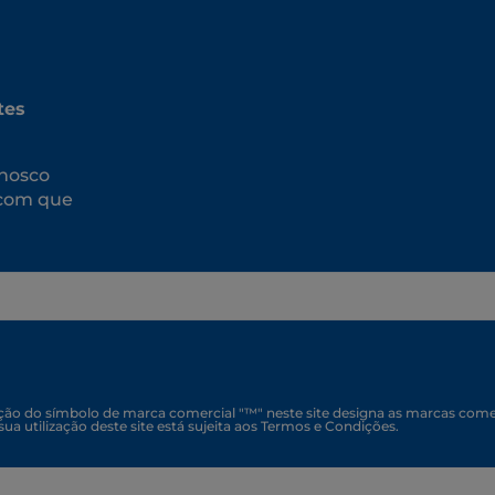
tes
nosco
 com que
zação do símbolo de marca comercial "™" neste site designa as marcas come
 sua utilização deste site está sujeita aos Termos e Condições.