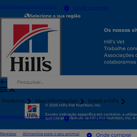
Alimentos para o seu animal
Onde comprar
Selecione a sua região
Recursos
Os nossos si
Contacte-nos
Hill’s Vet
Mapa do site
Trabalhe con
Associações
colaboramos
Produtos
Mais informações
Sobre a Hill's
© 2025 Hill's Pet Nutrition, Inc.
Exceto indicação específica em contrário, a utili
Alimentos para o seu animal
Onde comprar
que são propriedade da Hill's Pet Nutrition, Inc. A
Registar
Alimentos para o seu animal
Onde comprar