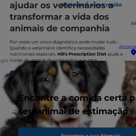
ajudar os veterinários a
Selecione a sua região
transformar a vida dos
M
animais de companhia
Por vezes um único diagnóstico pode mudar tudo.
Alimento
Quando o veterinário identifica necessidades
nutricionais especiais,
Hill's Prescription Diet
ajuda a
cuidar do animal de companhia que ama.
ggle
SOBRE PRESCRIPTION DIET
Encontre a comida certa p
seu animal de estimação
Encontre a sua fórmula