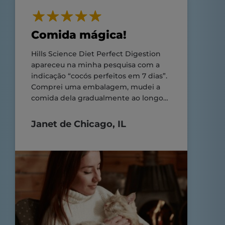
Comida mágica!
Hills Science Diet Perfect Digestion
apareceu na minha pesquisa com a
indicação “cocós perfeitos em 7 dias”.
Comprei uma embalagem, mudei a
comida dela gradualmente ao longo
de uma semana e eles tinham razão.
COCÓS PERFEITOS!
Janet de Chicago, IL