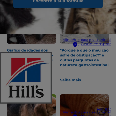
Encontre a sua fórmula
Alimentos para o seu animal
Onde comprar
Gráfico de idades dos
"Porque é que o meu cão
gatinhos: Acompanhe o
sofre de obstipação?" e
desenvolvimento do seu
outras perguntas de
gatinho semana a
natureza gastrointestinal
semana
Saiba mais
Saiba mais
Registar
Alimentos para o seu animal