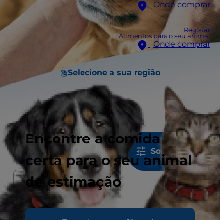
Onde comprar
Registar
Alimentos para o seu animal
Onde comprar
Selecione a sua região
Encontre a comida
393
Resultados
Sort & Filter
certa para o seu animal
de estimação