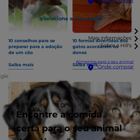
Onde comprar
Selecione a sua região
Produtos
Mais informações
10 conselhos para se
10 formas divertidas dos
Sobre a Hill's
preparar para a adoção
gatos acordarem os
de um cão
donos
Alimentos para o seu animal
Saiba mais
Saiba mais
Onde comprar
ggle
Encontre a comida
certa para o seu animal