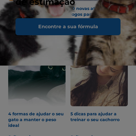
de estimação
10 ideias de exercícios
10 novas atividades e
para cães para paticar no
jogos para se divertir com
interior
o seu gato
Encontre a sua fórmula
Saiba mais
Saiba mais
4 formas de ajudar o seu
5 dicas para ajudar a
gato a manter o peso
treinar o seu cachorro
ideal