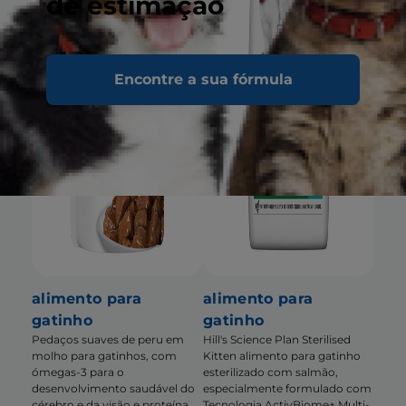
de estimação
Encontre a sua fórmula
alimento para
alimento para
gatinho
gatinho
Pedaços suaves de peru em
Hill's Science Plan Sterilised
molho para gatinhos, com
Kitten alimento para gatinho
ómegas-3 para o
esterilizado com salmão,
desenvolvimento saudável do
especialmente formulado com
cérebro e da visão e proteína
Tecnologia ActivBiome+ Multi-