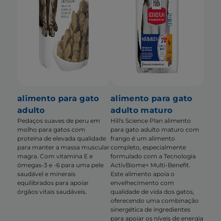
alimento para gato
alimento para gato
adulto
adulto maturo
Pedaços suaves de peru em
Hill's Science Plan alimento
molho para gatos com
para gato adulto maturo com
proteína de elevada qualidade
frango é um alimento
para manter a massa muscular
completo, especialmente
magra. Com vitamina E e
formulado com a Tecnologia
ómegas-3 e -6 para uma pele
ActivBiome+ Multi-Benefit.
saudável e minerais
Este alimento apoia o
equilibrados para apoiar
envelhecimento com
órgãos vitais saudáveis.
qualidade de vida dos gatos,
oferecendo uma combinação
sinergética de ingredientes
para apoiar os níveis de energia