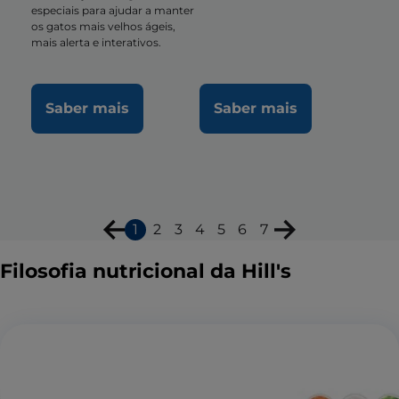
especiais para ajudar a manter
os gatos mais velhos ágeis,
mais alerta e interativos.
Saber mais
Saber mais
1
2
3
4
5
6
7
Filosofia nutricional da Hill's