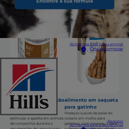
Encontre a sua fórmula
Alimentos para o seu animal
Onde comprar
a/d alimento para cão
alimento em saqueta
e gato
para gatinho
Apoio nutricional para
Pedaços suaves de peixe do
estimular o apetite em animais
oceano em molho para
Registar
de companhia durante a
gatinhos, com ómegas-3 para
Alimentos para o seu animal
recuperação de uma cirurgia,
o desenvolvimento saudável