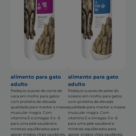
alimento para gato
alimento para gato
adulto
adulto
Pedaços suaves de carne de
Pedaços suaves de peixe do
vaca em molho para gatos
oceano em molho para gatos
com proteína de elevada
com proteína de elevada
qualidade para manter a massa
qualidade para manter a massa
muscular magra. Com
muscular magra. Com
vitamina E e ómegas-3 e -6
vitamina E e ómegas-3 e -6
para uma pele saudável e
para uma pele saudável e
minerais equilibrados para
minerais equilibrados para
apoiar órgãos vitais saudáveis.
apoiar órgãos vitais saudáveis.