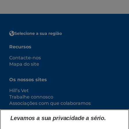
Selecione a sua região
Recursos
Contacte-nos
Mapa do site
Os nossos sites
Hill’s Vet
Trabalhe connosco
Associações com que colaboramos
Levamos a sua privacidade a sério.